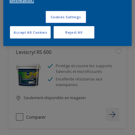
information.
Seulement disponible en magasin
Cookies Settings
Comparer
Accept All Cookies
Reject All
Leviscryl RS 600
Protège et couvre les supports
faïencés et microfissurés
Excellente résistance aux
intempéries
Seulement disponible en magasin
Comparer