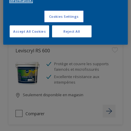
information.
Seulement disponible en magasin
Cookies Settings
Comparer
Accept All Cookies
Reject All
Leviscryl RS 600
Protège et couvre les supports
faïencés et microfissurés
Excellente résistance aux
intempéries
Seulement disponible en magasin
Comparer