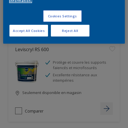
information.
Seulement disponible en magasin
Cookies Settings
Comparer
Accept All Cookies
Reject All
Leviscryl RS 600
Protège et couvre les supports
faïencés et microfissurés
Excellente résistance aux
intempéries
Seulement disponible en magasin
Comparer