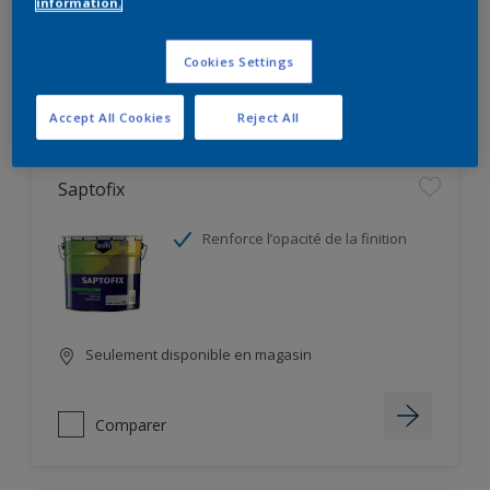
information.
Seulement disponible en magasin
Cookies Settings
Comparer
Accept All Cookies
Reject All
Saptofix
Renforce l’opacité de la finition
Seulement disponible en magasin
Comparer