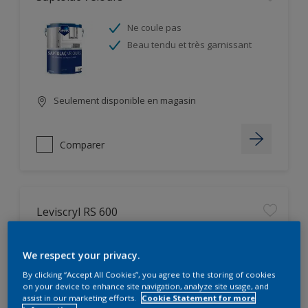
Ne coule pas
Beau tendu et très garnissant
Seulement disponible en magasin
Comparer
Leviscryl RS 600
Protège et couvre les supports
We respect your privacy.
faïencés et microfissurés
Excellente résistance aux
By clicking “Accept All Cookies”, you agree to the storing of cookies
intempéries
on your device to enhance site navigation, analyze site usage, and
assist in our marketing efforts.
Cookie Statement for more