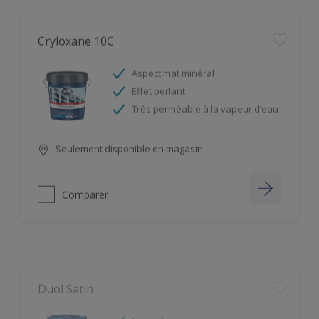
Cryloxane 10C
Aspect mat minéral
Effet perlant
Très perméable à la vapeur d’eau
Seulement disponible en magasin
Comparer
Duol Satin
Ne coule pas
Très garnissant et opacifiant