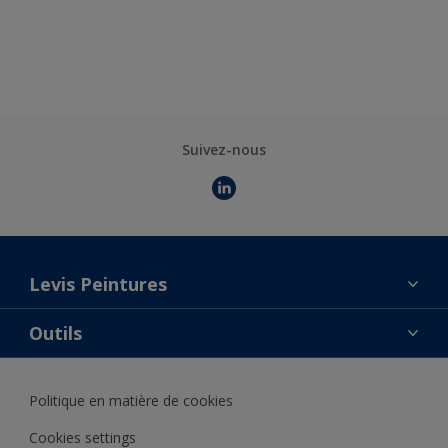
Comparer
Suivez-nous
Levis Peintures
La marque
Outils
Contact
AkzoNobel Color Studio
Trouver un point de vente
Politique en matière de cookies
Notre catalogue
Trouver un produit
Cookies settings